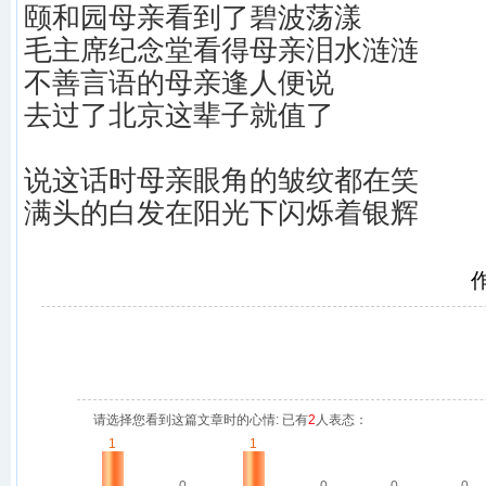
颐和园母亲看到了碧波荡漾
毛主席纪念堂看得母亲泪水涟涟
不善言语的母亲逢人便说
去过了北京这辈子就值了
说这话时母亲眼角的皱纹都在笑
满头的白发在阳光下闪烁着银辉
请选择您看到这篇文章时的心情: 已有
2
人表态：
1
1