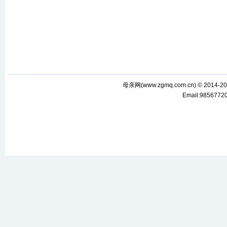
母亲网(
www.zgmq.com.cn
) © 2014-2
Email:985677