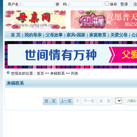
用户名：
密 码：
保存
首 页
|
我的母亲
|
父母故事
|
家风•国家
|
家庭教育
|
关爱父母
|
公
您现在的位置：
首页
>>
来稿联系
>> 列表
来稿联系
首 页
上一页
0
下一页
末 页
共
0
条