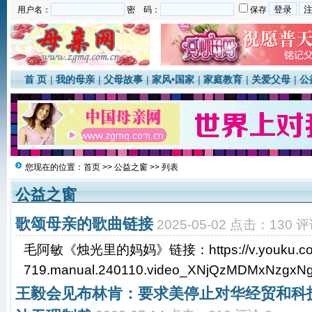
用户名：
密 码：
保存
首 页
|
我的母亲
|
父母故事
|
家风•国家
|
家庭教育
|
关爱父母
|
公
您现在的位置：
首页
>>
公益之窗
>> 列表
公益之窗
歌颂母亲的歌曲链接
2025-05-02 点击：130 评
毛阿敏《烛光里的妈妈》链接：https://v.youku.com
719.manual.240110.video_XNjQzMDMxNzgxNgv
王毅会见布林肯：要求美停止对华经贸和科