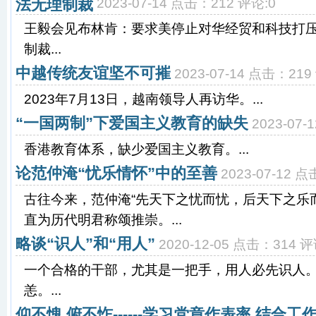
法无理制裁
2023-07-14 点击：212 评论:0
王毅会见布林肯：要求美停止对华经贸和科技打
制裁...
中越传统友谊坚不可摧
2023-07-14 点击：219
2023年7月13日，越南领导人再访华。...
“一国两制”下爱国主义教育的缺失
2023-07
香港教育体系，缺少爱国主义教育。...
论范仲淹“忧乐情怀”中的至善
2023-07-12 
古往今来，范仲淹“先天下之忧而忧，后天下之乐而
直为历代明君称颂推崇。...
略谈“识人”和“用人”
2020-12-05 点击：314 评
一个合格的干部，尤其是一把手，用人必先识人
恙。...
仰不愧 俯不怍------学习党章作表率 结合工