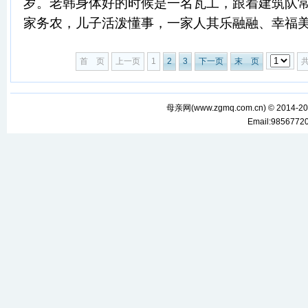
岁。老韩身体好的时候是一名瓦工，跟着建筑队
家务农，儿子活泼懂事，一家人其乐融融、幸福美满。
首 页
上一页
1
2
3
下一页
末 页
母亲网(
www.zgmq.com.cn
) © 2014-2
Email:985677