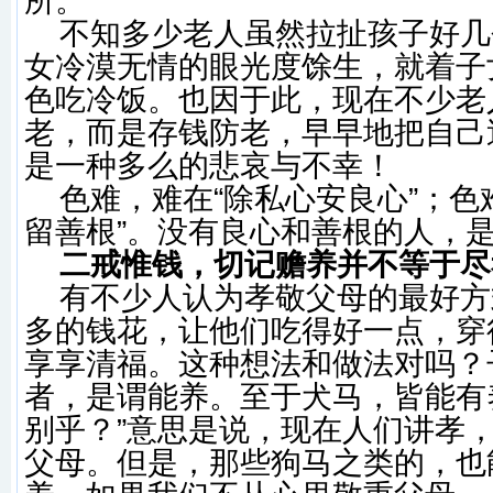
所。
不知多少老人虽然拉扯孩子好几
女冷漠无情的眼光度馀生，就着子
色吃冷饭。也因于此，现在不少老
老，而是存钱防老，早早地把自己
是一种多么的悲哀与不幸！
色难，难在“除私心安良心”；色
留善根”。没有良心和善根的人，
二戒惟钱，切记赡养并不等于尽
有不少人认为孝敬父母的最好方
多的钱花，让他们吃得好一点，穿
享享清福。这种想法和做法对吗？
者，是谓能养。至于犬马，皆能有
别乎？”意思是说，现在人们讲孝
父母。但是，那些狗马之类的，也