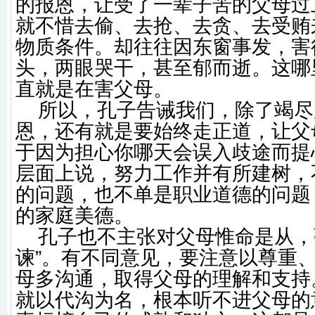
的报恩，让受了一辈子苦的父母过上
就不惜去偷、去抢、去贪、去受贿来
物质条件。却往往因东窗事发，害
头，两眼哭干，甚至郁而逝。这哪
直就是在害父母。
所以，孔子告诫我们，除了竭尽
恩，还有就是要始终走正道，让父
于因为担心你哪天会误入歧途而提
层面上说，努力工作并有所建树，
的问题，也不单是职业道德的问题
的家庭美德。
孔子也不主张对父母惟命是从，
谏”。有不同意见，要注意以尊重
母多沟通，取得父母的理解和支持
就以代沟为名，根本听不进父母的