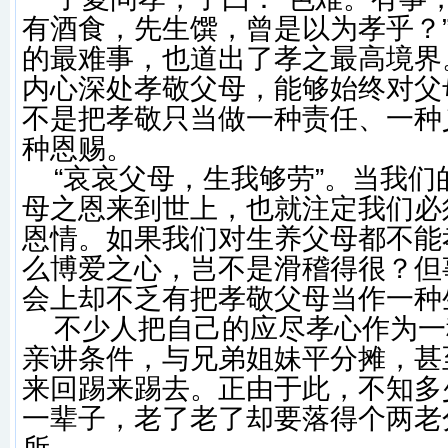
有酒食，先生馔，曾是以为孝乎？
的最难事，也道出了孝之最高境界
内心深处孝敬父母，能够始终对父
不是把孝敬只当做一种责任、一种
种恩赐。
“哀哀父母，生我够劳”。当我们
母之恩来到世上，也就注定我们必
恩情。如果我们对生养父母都不能
么博爱之心，岂不是滑稽得很？但
会上却不乏有把孝敬父母当作一种
不少人把自己的应尽孝心作为一
亲讲条件，与兄弟姐妹平分摊，甚
来回踢来踢去。正由于此，不知多
一辈子，老了老了却要落得个两老