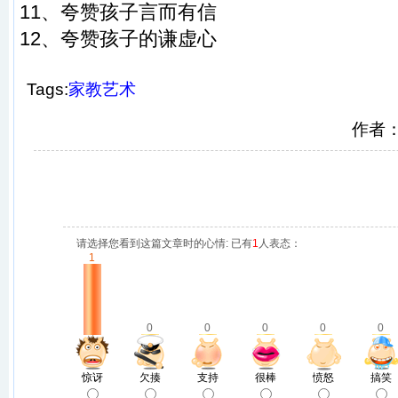
11、夸赞孩子言而有信
12、夸赞孩子的谦虚心
Tags:
家教艺术
作者
请选择您看到这篇文章时的心情: 已有
1
人表态：
1
0
0
0
0
0
惊讶
欠揍
支持
很棒
愤怒
搞笑