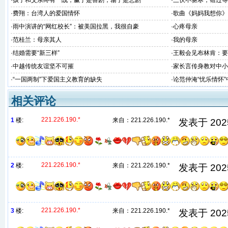
·
孩子和父亲终有一战，赢了是喜剧，输了是悲剧
·
三伏不驱寒，错过等
·
费翔：台湾人的爱国情怀
·
歌曲《妈妈我想你》
·
雨中演讲的“网红校长”：被美国拉黑，我很自豪
·
心疼母亲
·
范桂兰：母亲其人
·
我的母亲
·
结婚需要“新三样”
·
王毅会见布林肯：要
对华非法无理制裁
·
中越传统友谊坚不可摧
·
家长言传身教对中小
·
“一国两制”下爱国主义教育的缺失
·
论范仲淹“忧乐情怀
相关评论
221.226.190.*
1
楼:
来自：
221.226.190.*
发表于 2025/
221.226.190.*
2
楼:
来自：
221.226.190.*
发表于 2025/
221.226.190.*
3
楼:
来自：
221.226.190.*
发表于 2025/