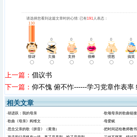
请选择您看到这篇文章时的心情: 已有
191
人表态：
130
0
0
0
0
0
惊讶
欠揍
支持
很棒
愤怒
搞笑
上一篇：
倡议书
下一篇：
仰不愧 俯不怍------学习党章作表
相关文章
·
胡进跃：我的母亲
·
歌颂母亲的歌曲链接
·
歌曲《母亲》阎维文
·
母爱赋
·
思念父亲的歌《拼音》（黄渤）
·
把时间还给教师教书