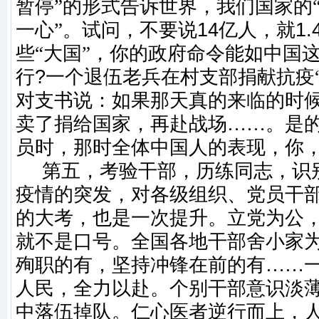
暂停”的形式告诉世界，我们国家的“
一心”。试问，不要说
14
亿人，就
1.
些“大国”，你的政府命令能如中国
行
?
一个退伍老兵在村支部捐献抗疫
对支书说：如果那天真的来临的时
卖了捐给国家，再赴战场……。是
员时，那时全体中国人的表现，你
第五，
考验干部，历练同志，识
疫情的突发，对各级组织、党员干
的大考，也是一次提升。立党为公
就不是口号。全国各地干部舍小家
殉职的有，坚持冲锋在前的有
……
人民，全力以赴。个别干部意识淡
中落伍掉队。仁心医者逆行而上，