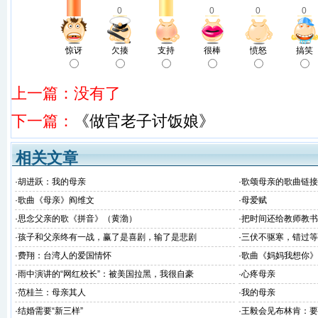
0
0
0
0
惊讶
欠揍
支持
很棒
愤怒
搞笑
上一篇：没有了
下一篇：
《做官老子讨饭娘》
相关文章
·
胡进跃：我的母亲
·
歌颂母亲的歌曲链接
·
歌曲《母亲》阎维文
·
母爱赋
·
思念父亲的歌《拼音》（黄渤）
·
把时间还给教师教书
·
孩子和父亲终有一战，赢了是喜剧，输了是悲剧
·
三伏不驱寒，错过等
·
费翔：台湾人的爱国情怀
·
歌曲《妈妈我想你》
·
雨中演讲的“网红校长”：被美国拉黑，我很自豪
·
心疼母亲
·
范桂兰：母亲其人
·
我的母亲
·
结婚需要“新三样”
·
王毅会见布林肯：要