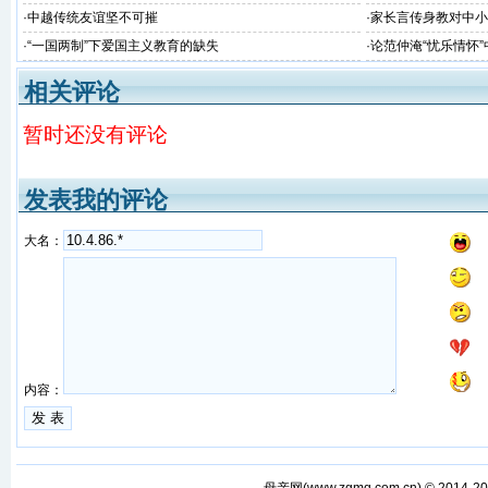
对华非法无理制裁
·
中越传统友谊坚不可摧
·
家长言传身教对中小
·
“一国两制”下爱国主义教育的缺失
·
论范仲淹“忧乐情怀
相关评论
暂时还没有评论
发表我的评论
大名：
内容：