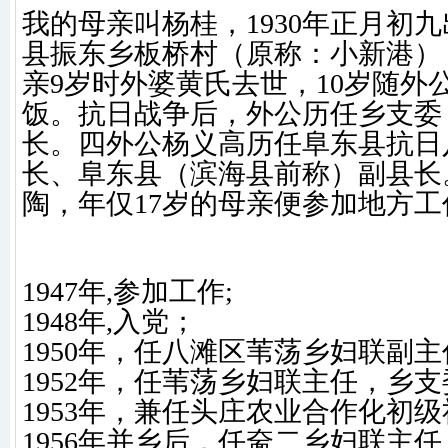
我的母亲叫杨桂，1930年正月初
县振东乡板桥村（原称：小新港）
亲9岁时外婆黄氏去世，10岁随外
饭。抗日战争后，外公历任乡支委
长。四外公杨义高历任阜东县抗日
长、阜东县（滨海县前称）副县长
陶，年仅17岁的母亲便参加地方工
1947年,参加工作;
1948年,入党；
1950年，任八滩区苇荡乡妇联副主
1952年，任苇荡乡妇联主任，乡支
1953年，兼任头庄农业合作化初
1956年并乡后，任奤二乡妇联主