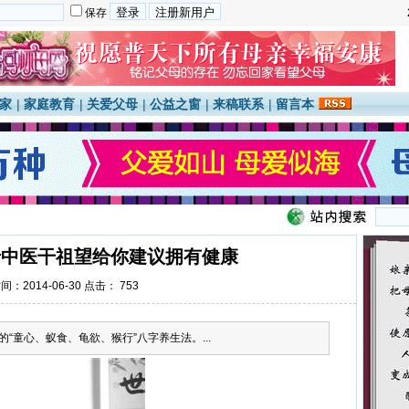
保存
国家
|
家庭教育
|
关爱父母
|
公益之窗
|
来稿联系
|
留言本
老中医干祖望给你建议拥有健康
间：2014-06-30 点击：
753
“童心、蚁食、龟欲、猴行”八字养生法。...