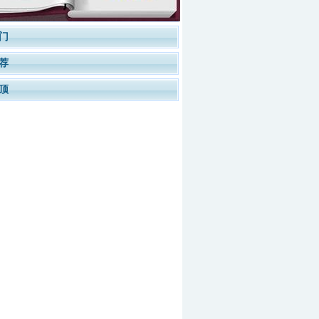
门
荐
顶