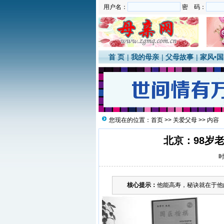
用户名：
密 码：
首 页
|
我的母亲
|
父母故事
|
家风•
您现在的位置：
首页
>>
关爱父母
>> 内容
北京：98岁
时
核心提示：
他能高寿，秘诀就在于他的