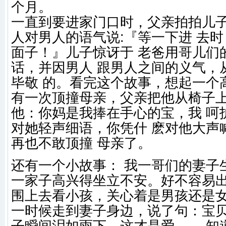
个月。
一直到要进家门口时，父亲拍拍儿子
人对男人的语气说:『等一下进 去
面子！』儿子惊讶于 老爸用哥儿们
话，并因男人 跟男人之间的义气，
毕敬 的。看完这个故事，想起一个
有一次顶撞母亲，父亲把他从椅子上
他：你妈是我捧在手心的宝，我 呵
对她轻声细语，你凭什 麽对他大声
再也不敢顶撞 母亲了
还有一个小故事： 我一哥们的妻子
一家子高兴得坐立不安。好不容易
围上去看小孩，关心着是男孩还是
一时候走到妻子身边，说了句：宝