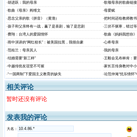
·
胡进跃：我的母亲
·
歌颂母亲的歌曲链接
·
歌曲《母亲》阎维文
·
母爱赋
·
思念父亲的歌《拼音》（黄渤）
·
把时间还给教师教书
·
孩子和父亲终有一战，赢了是喜剧，输了是悲剧
·
三伏不驱寒，错过等
·
费翔：台湾人的爱国情怀
·
歌曲《妈妈我想你》
·
雨中演讲的“网红校长”：被美国拉黑，我很自豪
·
心疼母亲
·
范桂兰：母亲其人
·
我的母亲
·
结婚需要“新三样”
·
王毅会见布林肯：要
对华非法无理制裁
·
中越传统友谊坚不可摧
·
家长言传身教对中小
·
“一国两制”下爱国主义教育的缺失
·
论范仲淹“忧乐情怀
相关评论
暂时还没有评论
发表我的评论
大名：