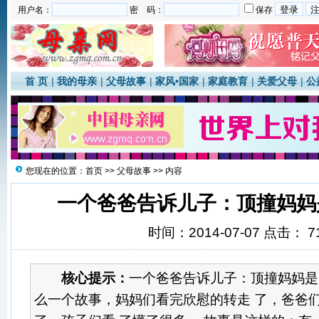
用户名：
密 码：
保存
首 页
|
我的母亲
|
父母故事
|
家风•国家
|
家庭教育
|
关爱父母
|
公
您现在的位置：
首页
>>
父母故事
>> 内容
一个爸爸告诉儿子：顶撞妈妈
时间：2014-07-07 点击：
7
核心提示：
一个爸爸告诉儿子：顶撞妈妈是
么一个故事，妈妈们看完欣慰的转走 了，爸爸