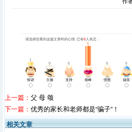
作
请选择您看到这篇文章时的心情: 已有
6
人表态：
5
1
0
0
0
0
惊讶
欠揍
支持
很棒
愤怒
搞笑
上一篇：
父 母 颂
下一篇：
优秀的家长和老师都是“骗子”！
相关文章