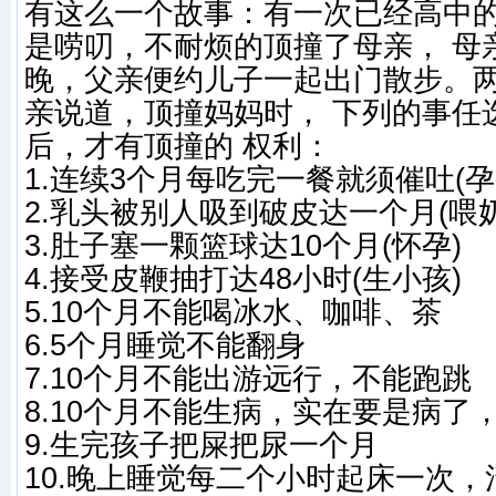
有
这么一个故事：有一次已经高中
是唠叨，不耐烦的顶撞了母亲， 母
晚，父亲便约儿子一起出门散步。
亲说道，顶撞妈妈时， 下列的事任
后，才有顶撞的 权利：
1.连续3个月每吃完一餐就须催吐(孕
2.乳头被别人吸到破皮达一个月(喂奶
3.肚子塞一颗篮球达10个月(怀孕)
4.接受皮鞭抽打达48小时(生小孩)
5.10个月不能喝冰水、咖啡、茶
6.5个月睡觉不能翻身
7.10个月不能出游远行，不能跑跳
8.10个月不能生病，实在要是病了
9.生完孩子把屎把尿一个月
10.晚上睡觉每二个小时起床一次，