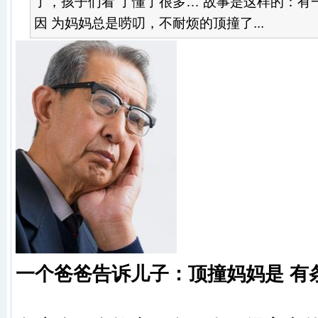
了，孩子们看 了懂了很多… 故事是这样的：有
因 为妈妈总是唠叨，不耐烦的顶撞了...
一个爸爸告诉儿子：顶撞妈妈是 有