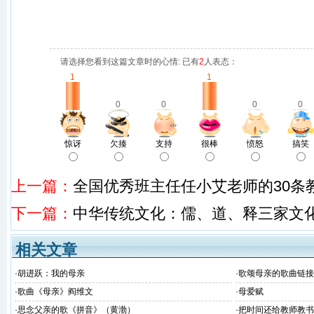
请选择您看到这篇文章时的心情: 已有
2
人表态：
1
1
0
0
0
0
惊讶
欠揍
支持
很棒
愤怒
搞笑
上一篇：
全国优秀班主任任小艾老师的30条
下一篇：
中华传统文化：儒、道、释三家文
相关文章
·
胡进跃：我的母亲
·
歌颂母亲的歌曲链接
·
歌曲《母亲》阎维文
·
母爱赋
·
思念父亲的歌《拼音》（黄渤）
·
把时间还给教师教书