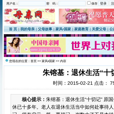
用户名：
密 码：
保存
首 页
|
我的母亲
|
父母故事
|
家风•国家
|
家庭教育
|
关爱父母
|
公
您现在的位置：
首页
>>
家风•国家
>> 内容
朱镕基：退休生活“十
时间：2015-02-21 点击：
7
核心提示：
朱镕基：退休生活“十切记” 原
休已十多年。老人在退休生活当中如何处事待人