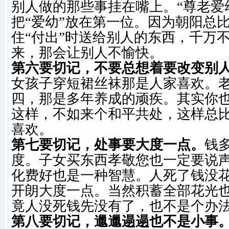
别人做的那些事挂在嘴上。“尊老爱
把“爱幼”放在第一位。因为朝阳总
住“付出”时送给别人的东西，千万
来，那会让别人不愉快。
第六要切记，不要总想着要改变别
女孩子穿短裙丝袜那是人家喜欢。
四，那是多年养成的顽疾。其实你
这样，不如来个和平共处，这样总
喜欢。
第七要切记，处事要大度一点。
钱
度。子女买东西孝敬您也一定要说
化费好也是一种智慧。人死了钱没
开朗大度一点。当然积蓄全部花光
竟人没死钱先没有了，也不是个办
第八要切记，邋邋遢遢也不是小事