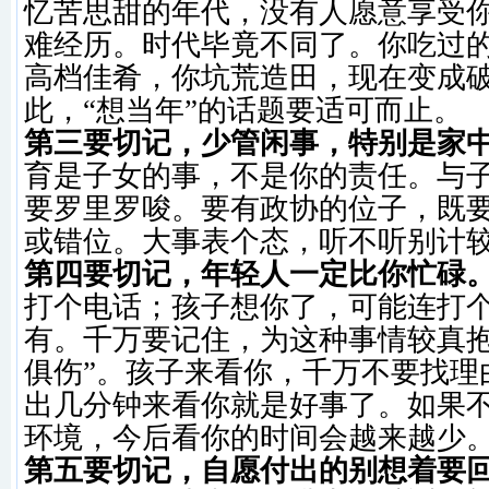
忆苦思甜的年代，没有人愿意享受
难经历。时代毕竟不同了。你吃过
高档佳肴，你坑荒造田，现在变成
此，“想当年”的话题要适可而止。
第三要切记，少管闲事，特别是家
育是子女的事，不是你的责任。与
要罗里罗唆。要有政协的位子，既
或错位。大事表个态，听不听别计
第四要切记，年轻人一定比你忙碌
打个电话；孩子想你了，可能连打
有。千万要记住，为这种事情较真抱
俱伤”。孩子来看你，千万不要找理
出几分钟来看你就是好事了。如果
环境，今后看你的时间会越来越少
第五要切记，自愿付出的别想着要