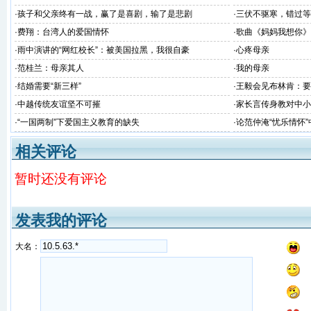
·
孩子和父亲终有一战，赢了是喜剧，输了是悲剧
·
三伏不驱寒，错过等
·
费翔：台湾人的爱国情怀
·
歌曲《妈妈我想你》
·
雨中演讲的“网红校长”：被美国拉黑，我很自豪
·
心疼母亲
·
范桂兰：母亲其人
·
我的母亲
·
结婚需要“新三样”
·
王毅会见布林肯：要
对华非法无理制裁
·
中越传统友谊坚不可摧
·
家长言传身教对中小
·
“一国两制”下爱国主义教育的缺失
·
论范仲淹“忧乐情怀
相关评论
暂时还没有评论
发表我的评论
大名：