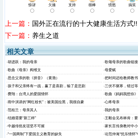
惊讶
欠揍
支持
很棒
愤怒
搞笑
上一篇：
国外正在流行的十大健康生活方式!!
下一篇：
养生之道
相关文章
·
胡进跃：我的母亲
·
歌颂母亲的歌曲链接
·
歌曲《母亲》阎维文
·
母爱赋
·
思念父亲的歌《拼音》（黄渤）
·
把时间还给教师教书
·
孩子和父亲终有一战，赢了是喜剧，输了是悲剧
·
三伏不驱寒，错过等
·
费翔：台湾人的爱国情怀
·
歌曲《妈妈我想你》
·
雨中演讲的“网红校长”：被美国拉黑，我很自豪
·
心疼母亲
·
范桂兰：母亲其人
·
我的母亲
·
结婚需要“新三样”
·
王毅会见布林肯：要
对华非法无理制裁
·
中越传统友谊坚不可摧
·
家长言传身教对中小
·
“一国两制”下爱国主义教育的缺失
·
论范仲淹“忧乐情怀