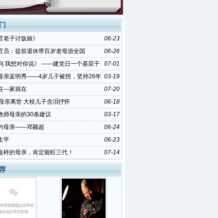
门
官老子讨饭娘》
06-23
官员：提前退休带百岁老母游全国
06-26
妈 我想对你说》 ——建党日一个基层干
07-01
剖析的真实心声
母亲蓝明秀——4岁儿子被拐，坚持26年
03-19
团聚
---家就在
07-20
岁母亲离世 大校儿子含泪抒怀
06-18
教师母亲的30条建议
03-17
的母亲——邓颖超
06-24
生平
06-23
这样的母亲，肯定能旺三代！
07-14
荐